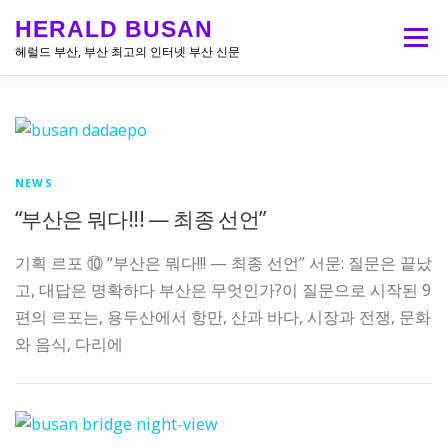
내
HERALD BUSAN
메뉴
용
헤럴드 부산, 부산 최고의 인터넷 부산 신문
으
로
바
로
가
NEWS
기
“부산은 뭐다!!! — 최종 선언”
기획 르포 ⑩ “부산은 뭐다!!! — 최종 선언” 서문: 질문은 끝났
고, 대답은 명확하다 부산은 무엇인가?이 질문으로 시작된 9
편의 르포는, 용두산에서 항만, 산과 바다, 시장과 전쟁, 문화
와 음식, 다리에